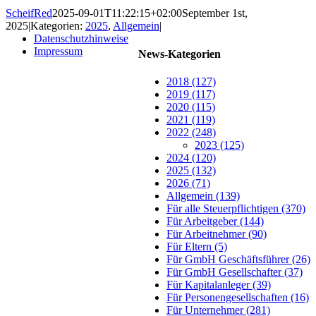
ScheifRed
2025-09-01T11:22:15+02:00
September 1st,
2025
|
Kategorien:
2025
,
Allgemein
|
Datenschutzhinweise
Impressum
News-Kategorien
2018 (127)
2019 (117)
2020 (115)
2021 (119)
2022 (248)
2023 (125)
2024 (120)
2025 (132)
2026 (71)
Allgemein (139)
Für alle Steuerpflichtigen (370)
Für Arbeitgeber (144)
Für Arbeitnehmer (90)
Für Eltern (5)
Für GmbH Geschäftsführer (26)
Für GmbH Gesellschafter (37)
Für Kapitalanleger (39)
Für Personengesellschaften (16)
Für Unternehmer (281)