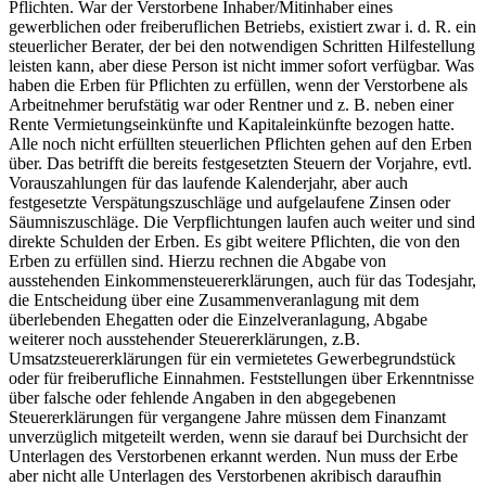
Pflichten. War der Verstorbene Inhaber/Mitinhaber eines
gewerblichen oder freiberuflichen Betriebs, existiert zwar i. d. R. ein
steuerlicher Berater, der bei den notwendigen Schritten Hilfestellung
leisten kann, aber diese Person ist nicht immer sofort verfügbar. Was
haben die Erben für Pflichten zu erfüllen, wenn der Verstorbene als
Arbeitnehmer berufstätig war oder Rentner und z. B. neben einer
Rente Vermietungseinkünfte und Kapitaleinkünfte bezogen hatte.
Alle noch nicht erfüllten steuerlichen Pflichten gehen auf den Erben
über. Das betrifft die bereits festgesetzten Steuern der Vorjahre, evtl.
Vorauszahlungen für das laufende Kalenderjahr, aber auch
festgesetzte Verspätungszuschläge und aufgelaufene Zinsen oder
Säumniszuschläge. Die Verpflichtungen laufen auch weiter und sind
direkte Schulden der Erben. Es gibt weitere Pflichten, die von den
Erben zu erfüllen sind. Hierzu rechnen die Abgabe von
ausstehenden Einkommensteuererklärungen, auch für das Todesjahr,
die Entscheidung über eine Zusammenveranlagung mit dem
überlebenden Ehegatten oder die Einzelveranlagung, Abgabe
weiterer noch ausstehender Steuererklärungen, z.B.
Umsatzsteuererklärungen für ein vermietetes Gewerbegrundstück
oder für freiberufliche Einnahmen. Feststellungen über Erkenntnisse
über falsche oder fehlende Angaben in den abgegebenen
Steuererklärungen für vergangene Jahre müssen dem Finanzamt
unverzüglich mitgeteilt werden, wenn sie darauf bei Durchsicht der
Unterlagen des Verstorbenen erkannt werden. Nun muss der Erbe
aber nicht alle Unterlagen des Verstorbenen akribisch daraufhin