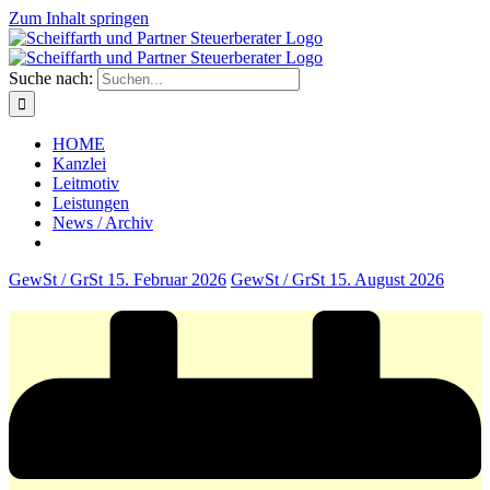
Zum Inhalt springen
Suche nach:
HOME
Kanzlei
Leitmotiv
Leistungen
News / Archiv
GewSt / GrSt
15. Februar 2026
GewSt / GrSt
15. August 2026