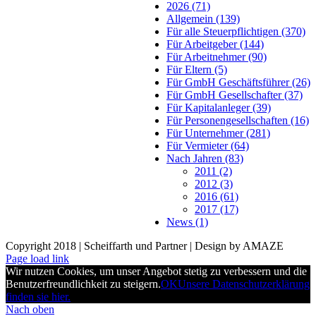
2026 (71)
Allgemein (139)
Für alle Steuerpflichtigen (370)
Für Arbeitgeber (144)
Für Arbeitnehmer (90)
Für Eltern (5)
Für GmbH Geschäftsführer (26)
Für GmbH Gesellschafter (37)
Für Kapitalanleger (39)
Für Personengesellschaften (16)
Für Unternehmer (281)
Für Vermieter (64)
Nach Jahren (83)
2011 (2)
2012 (3)
2016 (61)
2017 (17)
News (1)
Copyright 2018 | Scheiffarth und Partner | Design by AMAZE
Page load link
Wir nutzen Cookies, um unser Angebot stetig zu verbessern und die
Benutzerfreundlichkeit zu steigern.
OK
Unsere Datenschutzerklärung
finden sie hier.
Nach oben